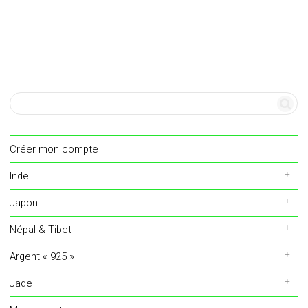
prix :
58,00€
Les
à
115,00€
options
peuvent
être
choisies
Créer mon compte
sur
Inde
la
Japon
page
Népal & Tibet
du
Argent « 925 »
produit
Jade