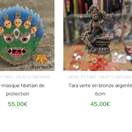
,
,
T TIBET
OBJETS TIBÉTAINS
NÉPAL ET TIBET
OBJETS TIBÉTAIN
i-masque tibétain de
Tara verte en bronze argent
ER AU PANIER
AJOUTER AU PANIER
protection
6cm
55,00
€
45,00
€