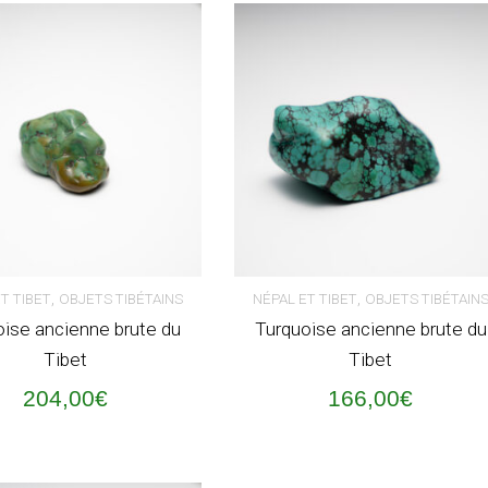
,
,
T TIBET
OBJETS TIBÉTAINS
NÉPAL ET TIBET
OBJETS TIBÉTAIN
oise ancienne brute du
Turquoise ancienne brute du
ER AU PANIER
AJOUTER AU PANIER
Tibet
Tibet
204,00
€
166,00
€