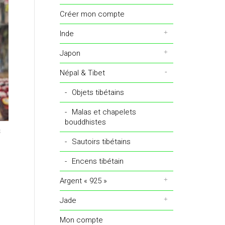
Créer mon compte
Inde
Japon
Népal & Tibet
Objets tibétains
Malas et chapelets
bouddhistes
S
Sautoirs tibétains
é
Encens tibétain
Argent « 925 »
Jade
Mon compte