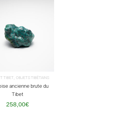
,
T TIBET
OBJETS TIBÉTAINS
oise ancienne brute du
ER AU PANIER
Tibet
258,00
€