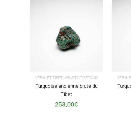
,
NÉPAL ET TIBET
OBJETS TIBÉTAINS
NÉPAL E
Turquoise ancienne brute du
Turqu
AJOUTER AU PANIER
AJOUT
Tibet
253,00
€