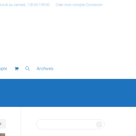
 lundi au samedi, 10h30-19h00
Créer mon compte/Connexion
pte
Archives