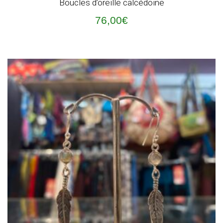
Boucles d’oreille calcédoine
76,00
€