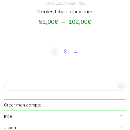
CRÉOLES ARGENT 925
a
Créoles tribales indiennes
plusieurs
Plage
51,00
€
–
102,00
€
de
variations.
prix :
51,00€
Les
à
102,00€
1
2
→
options
peuvent
être
choisies
sur
Créer mon compte
la
Inde
page
Japon