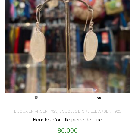
,
BIJOUX EN ARGENT 925
BOUCLES D'OREILLE ARGENT 925
Boucles d’oreille pierre de lune
86,00
€