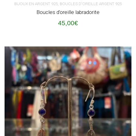
,
BIJOUX EN ARGENT 925
BOUCLES D'OREILLE ARGENT 925
Boucles d’oreille labradorite
45,00
€