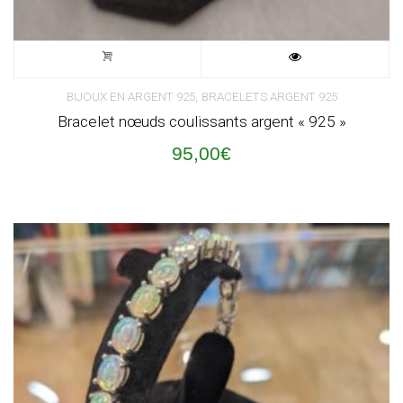
,
BIJOUX EN ARGENT 925
BRACELETS ARGENT 925
Bracelet nœuds coulissants argent « 925 »
95,00
€