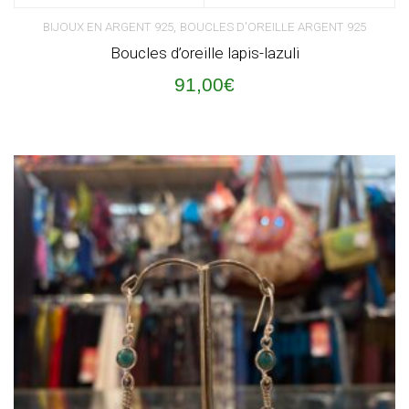
,
BIJOUX EN ARGENT 925
BOUCLES D'OREILLE ARGENT 925
Boucles d’oreille lapis-lazuli
91,00
€