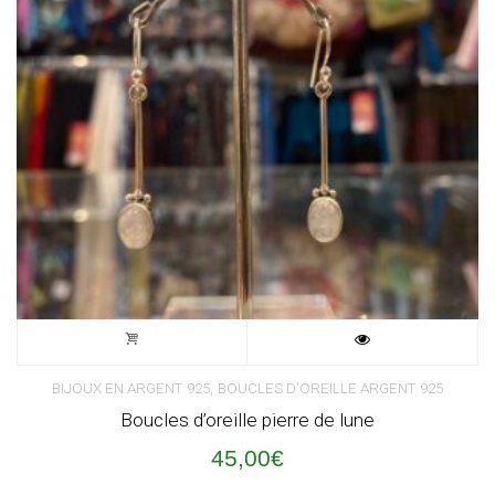
,
BIJOUX EN ARGENT 925
BOUCLES D'OREILLE ARGENT 925
Boucles d’oreille pierre de lune
45,00
€