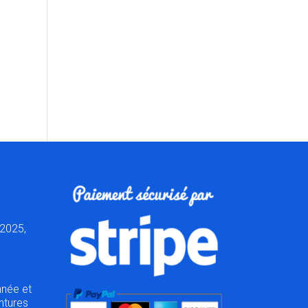
t
2025,
nnée et
ntures