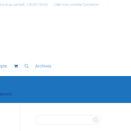
 lundi au samedi, 10h30-19h00
Créer mon compte/Connexion
pte
Archives
léphants