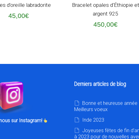
ER AU PANIER
AJOUTER AU PANIER
s d’oreille labradorite
Bracelet opales d’Éthiopie e
argent 925
45,00
€
450,00
€
Derniers articles de blog
Bonne et heureuse année 
Meilleurs voeux
Inde 2023
nous sur Instagram!
Joyeuses fêtes de fin d’a
à 2023 pour de nouvelles ave