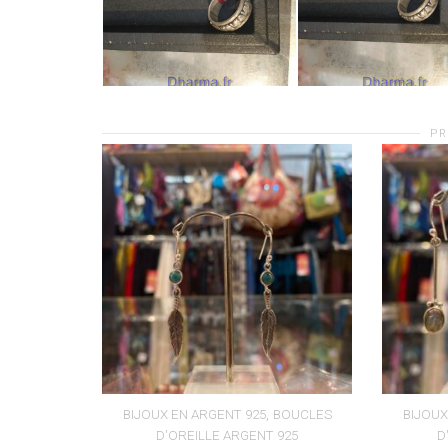
PR
,
BIJOUX EN ARGENT 925
BOUCLES
BIJOUX
D'OREILLE ARGENT 925
D