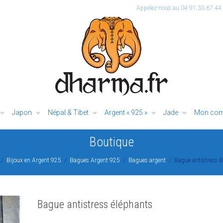
Appelez-nous au 04.91.33.67.44
Japon
Népal & Tibet
Argent « 925 »
Jade
Mon com
Boutique
Bijoux en Argent 925
Bagues Argent 925
Bagues argent
Bague antistress é
Bague antistress éléphants