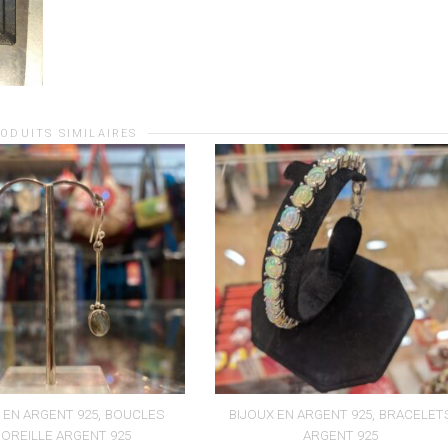
ODUITS SIMILAIRES
,
,
 EN ARGENT 925
BOUCLES
BIJOUX EN ARGENT 925
BRACELET
'OREILLE ARGENT 925
ARGENT 925