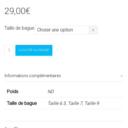
29,00
€
Taille de bague
quantité
AJOUTER AU PANIER
de
Bague
argent
Informations complémentaires
Poids
ND
Taille de bague
Taille 6.5, Taille 7, Taille 9