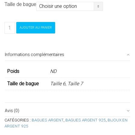
Taille de bague
quantité
AJOUTER AU PANIER
de
Bague
argent
Informations complémentaires
Poids
ND
Taille de bague
Taille 6, Taille 7
Avis (0)
CATÉGORIES :
BAGUES ARGENT
,
BAGUES ARGENT 925
,
BIJOUX EN
ARGENT 925