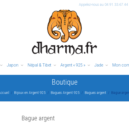
Appelez-nous au 04.91.33.67.44
Japon
Népal & Tibet
Argent « 925 »
Jade
Mon com
Boutique
ccueil
Bijoux en Argent 925
Bagues Argent 925
Bagues argent
Bague arge
Bague argent