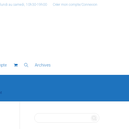
 lundi au samedi, 10h30-19h00
Créer mon compte/Connexion
pte
Archives
nt