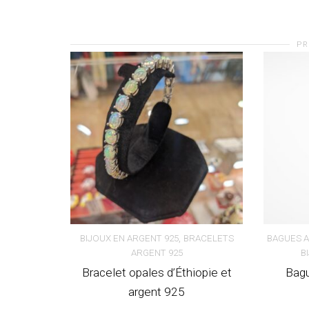
PR
,
BIJOUX EN ARGENT 925
BRACELETS
BAGUES 
ARGENT 925
B
AJOUTER AU PANIER
AJOUT
Bracelet opales d’Éthiopie et
Bagu
argent 925