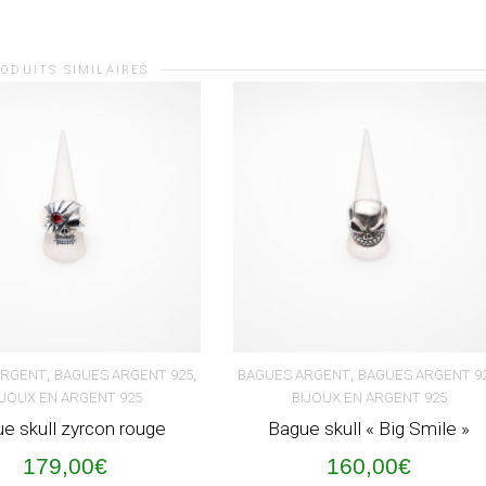
ODUITS SIMILAIRES
,
,
,
ARGENT
BAGUES ARGENT 925
BAGUES ARGENT
BAGUES ARGENT 9
IJOUX EN ARGENT 925
BIJOUX EN ARGENT 925
ER AU PANIER
AJOUTER AU PANIER
e skull zyrcon rouge
Bague skull « Big Smile »
179,00
€
160,00
€