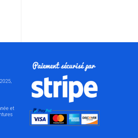
2025,
nnée et
ntures