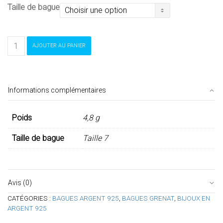
Taille de bague
quantité
AJOUTER AU PANIER
de
Bague
chouette
grenat
Informations complémentaires
Poids
4,8 g
Taille de bague
Taille 7
Avis (0)
CATÉGORIES :
BAGUES ARGENT 925
,
BAGUES GRENAT
,
BIJOUX EN
ARGENT 925