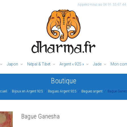
Appelez-nous au 04.91.33.67.44
Japon
Népal & Tibet
Argent « 925 »
Jade
Mon com
Boutique
cueil
Bijoux en Argent 925
Bagues Argent 925
Bagues argent
Bague Gane
Bague Ganesha