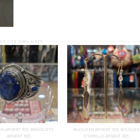
ODUITS SIMILAIRES
,
,
EN ARGENT 925
BRACELETS
BIJOUX EN ARGENT 925
BOUCLES
ARGENT 925
D'OREILLE ARGENT 925