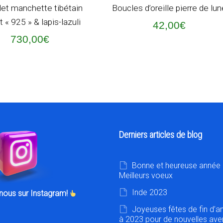
ER AU PANIER
AJOUTER AU PANIER
let manchette tibétain
Boucles d’oreille pierre de lu
 « 925 » & lapis-lazuli
42,00
€
730,00
€
Derniers articles de blog
Bonne et heureuse année 
Meilleurs voeux
Inde 2023
nous sur Instagram!
Joyeuses fêtes de fin d’a
à 2023 pour de nouvelles ave