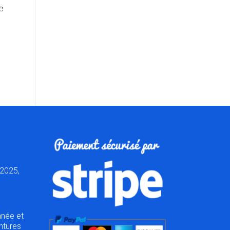
ne
2025,
nnée et
ntures