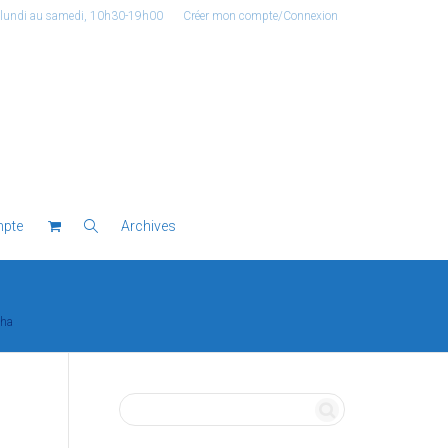
 lundi au samedi, 10h30-19h00
Créer mon compte/Connexion
pte
Archives
sha