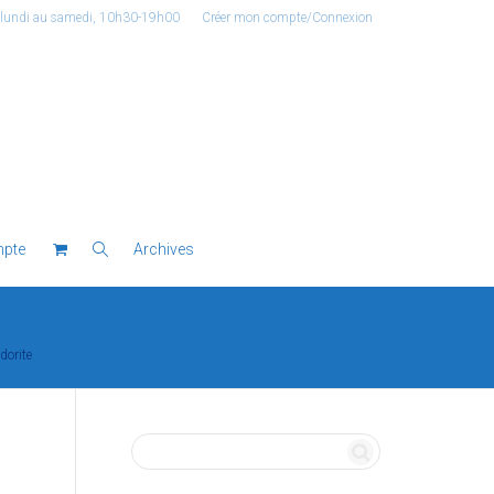
 lundi au samedi, 10h30-19h00
Créer mon compte/Connexion
pte
Archives
dorite