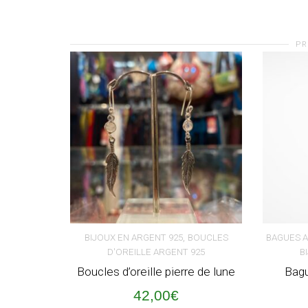
PR
,
BIJOUX EN ARGENT 925
BOUCLES
BAGUES 
D'OREILLE ARGENT 925
B
AJOUTER AU PANIER
AJOUT
Boucles d’oreille pierre de lune
Bagu
42,00
€