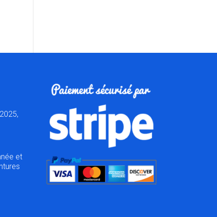
2025,
nnée et
ntures