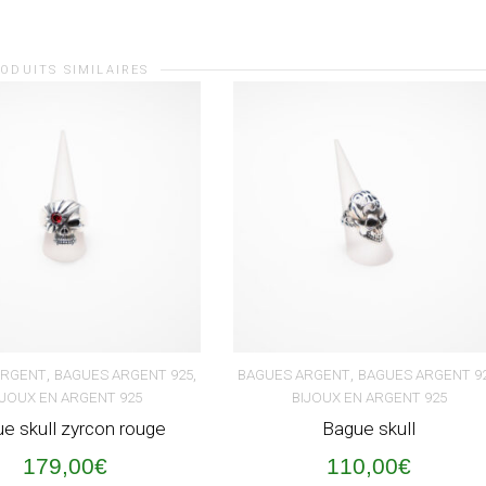
ODUITS SIMILAIRES
,
,
,
ARGENT
BAGUES ARGENT 925
BAGUES ARGENT
BAGUES ARGENT 9
IJOUX EN ARGENT 925
BIJOUX EN ARGENT 925
ER AU PANIER
AJOUTER AU PANIER
e skull zyrcon rouge
Bague skull
179,00
€
110,00
€