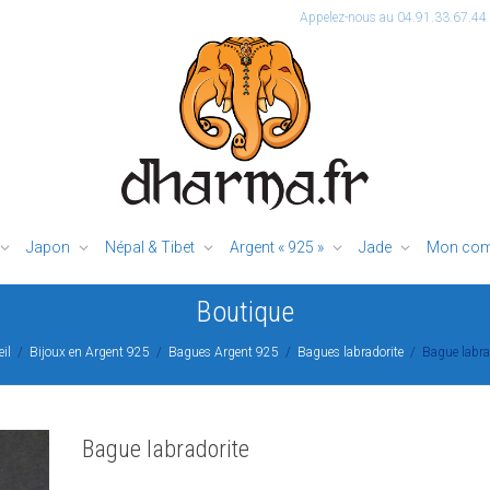
Appelez-nous au 04.91.33.67.44
Japon
Népal & Tibet
Argent « 925 »
Jade
Mon com
Boutique
il
Bijoux en Argent 925
Bagues Argent 925
Bagues labradorite
Bague labra
Bague labradorite