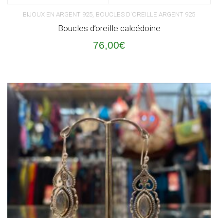
,
BIJOUX EN ARGENT 925
BOUCLES D'OREILLE ARGENT 925
Boucles d’oreille calcédoine
76,00
€