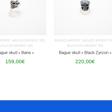
,
,
,
ARGENT
BAGUES ARGENT 925
BAGUES ARGENT
BAGUES ARGENT 9
IJOUX EN ARGENT 925
BIJOUX EN ARGENT 925
ER AU PANIER
AJOUTER AU PANIER
gue skull « Bane »
Bague skull « Black Zyrcon »
159,00
€
220,00
€