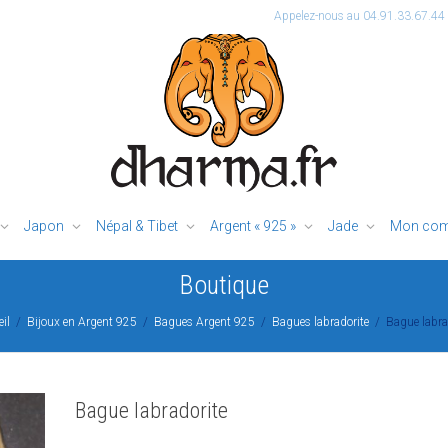
Appelez-nous au 04.91.33.67.44
Japon
Népal & Tibet
Argent « 925 »
Jade
Mon com
Boutique
il
Bijoux en Argent 925
Bagues Argent 925
Bagues labradorite
Bague labra
Bague labradorite