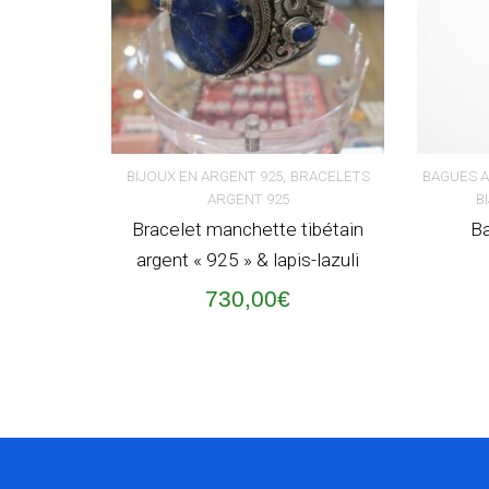
,
BIJOUX EN ARGENT 925
BRACELETS
BAGUES 
ARGENT 925
B
AJOUTER AU PANIER
AJOUT
Bracelet manchette tibétain
Ba
argent « 925 » & lapis-lazuli
730,00
€