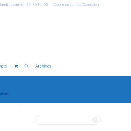
 lundi au samedi, 10h30-19h00
Créer mon compte/Connexion
pte
Archives
dorite