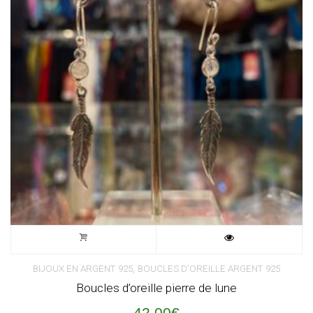
,
BIJOUX EN ARGENT 925
BOUCLES D'OREILLE ARGENT 925
Boucles d’oreille pierre de lune
42,00
€