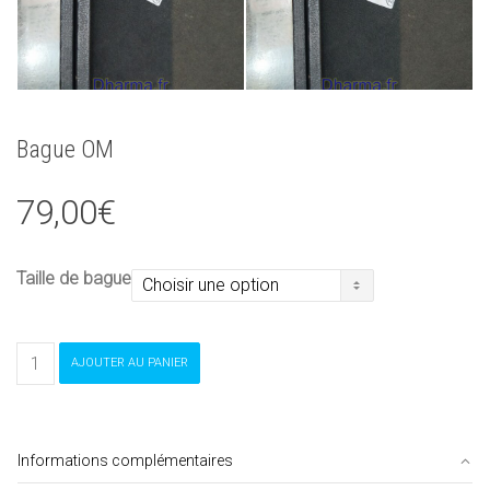
Bague OM
79,00
€
Taille de bague
quantité
AJOUTER AU PANIER
de
Bague
OM
Informations complémentaires