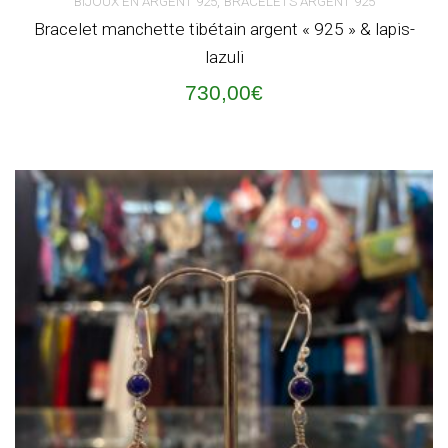
,
BIJOUX EN ARGENT 925
BRACELETS ARGENT 925
Bracelet manchette tibétain argent « 925 » & lapis-
lazuli
730,00
€