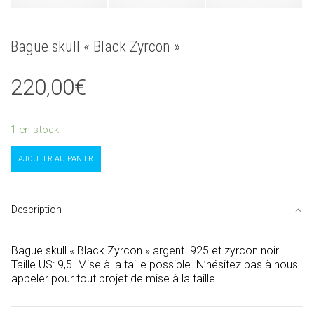
Bague skull « Black Zyrcon »
220,00
€
1 en stock
quantité
AJOUTER AU PANIER
de
Bague
skull
"Black
Description
Zyrcon"
Bague skull « Black Zyrcon » argent .925 et zyrcon noir.
Taille US: 9,5. Mise à la taille possible. N’hésitez pas à nous
appeler pour tout projet de mise à la taille.