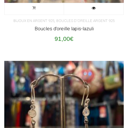
,
BIJOUX EN ARGENT 925
BOUCLES D'OREILLE ARGENT 925
Boucles d’oreille lapis-lazuli
91,00
€