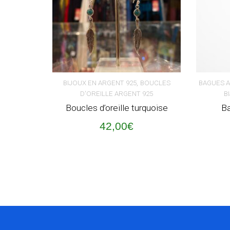
,
BIJOUX EN ARGENT 925
BOUCLES
BAGUES 
D'OREILLE ARGENT 925
B
AJOUTER AU PANIER
AJOUT
Boucles d’oreille turquoise
Ba
42,00
€