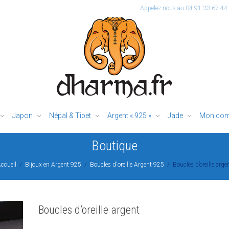
Appelez-nous au 04.91.33.67.44
Japon
Népal & Tibet
Argent « 925 »
Jade
Mon com
Boutique
ccueil
Bijoux en Argent 925
Boucles d'oreille Argent 925
Boucles d’oreille arge
Boucles d’oreille argent