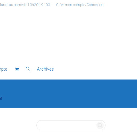
 lundi au samedi, 10h30-19h00
Créer mon compte/Connexion
pte
Archives
nt