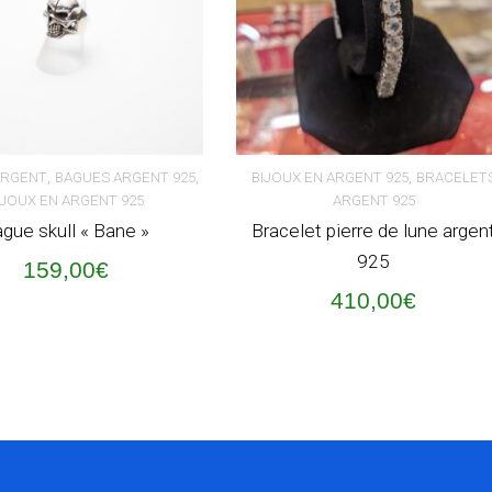
,
,
,
ARGENT
BAGUES ARGENT 925
BIJOUX EN ARGENT 925
BRACELET
IJOUX EN ARGENT 925
ARGENT 925
ER AU PANIER
AJOUTER AU PANIER
gue skull « Bane »
Bracelet pierre de lune argen
925
159,00
€
410,00
€