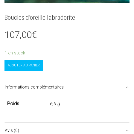
Boucles d’oreille labradorite
107,00
€
1 en stock
quantité
AJOUTER AU PANIER
de
Boucles
d'oreille
labradorite
Informations complémentaires
Poids
6,9 g
Avis (0)