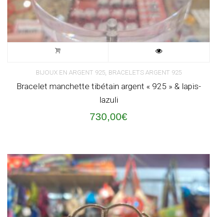
,
BIJOUX EN ARGENT 925
BRACELETS ARGENT 925
Bracelet manchette tibétain argent « 925 » & lapis-
lazuli
730,00
€