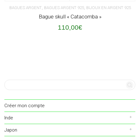
,
,
BAGUES ARGENT
BAGUES ARGENT 925
BIJOUX EN ARGENT 925
Bague skull « Catacomba »
110,00
€
Créer mon compte
Inde
Japon