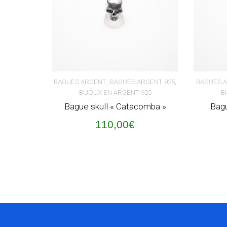
,
,
BAGUES ARGENT
BAGUES ARGENT 925
BAGUES 
BIJOUX EN ARGENT 925
B
AJOUTER AU PANIER
AJOUT
Bague skull « Catacomba »
Bagu
110,00
€