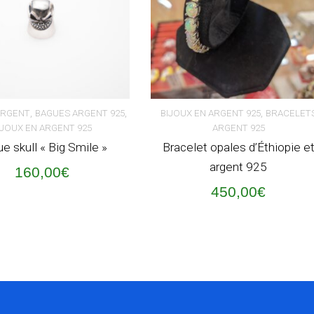
,
,
,
ARGENT
BAGUES ARGENT 925
BIJOUX EN ARGENT 925
BRACELET
IJOUX EN ARGENT 925
ARGENT 925
ER AU PANIER
AJOUTER AU PANIER
e skull « Big Smile »
Bracelet opales d’Éthiopie e
argent 925
160,00
€
450,00
€