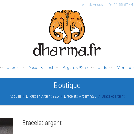
Appelez-nous au 04.91.33.67.44
Japon
Népal & Tibet
Argent « 925 »
Jade
Mon com
Boutique
Accueil
Bijoux en Argent 925
Bracelets Argent 925
Bracelet argent
Bracelet argent