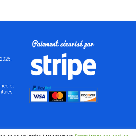
2025,
nnée et
ntures