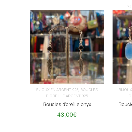
PR
,
BIJOUX EN ARGENT 925
BOUCLES
BIJOUX
D'OREILLE ARGENT 925
D
AJOUTER AU PANIER
AJOUT
Boucles d’oreille onyx
Boucle
43,00
€