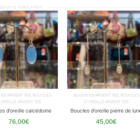
ODUITS SIMILAIRES
,
,
 EN ARGENT 925
BOUCLES
BIJOUX EN ARGENT 925
BOUCLES
'OREILLE ARGENT 925
D'OREILLE ARGENT 925
ER AU PANIER
AJOUTER AU PANIER
s d’oreille calcédoine
Boucles d’oreille pierre de lu
76,00
€
45,00
€