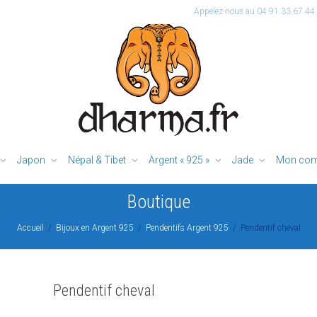
Appelez-nous au 04.91.33.67.44
Japon
Népal & Tibet
Argent « 925 »
Jade
Mon com
Boutique
Accueil
Bijoux en Argent 925
Pendentifs Argent 925
Pendentif cheval
Pendentif cheval