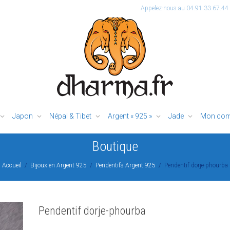
Appelez-nous au 04.91.33.67.44
Japon
Népal & Tibet
Argent « 925 »
Jade
Mon com
Boutique
Accueil
Bijoux en Argent 925
Pendentifs Argent 925
Pendentif dorje-phourba
Pendentif dorje-phourba