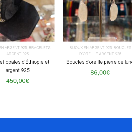
,
,
EN ARGENT 925
BRACELETS
BIJOUX EN ARGENT 925
BOUCLES
ARGENT 925
D'OREILLE ARGENT 925
ER AU PANIER
AJOUTER AU PANIER
et opales d’Éthiopie et
Boucles d’oreille pierre de lu
argent 925
86,00
€
450,00
€