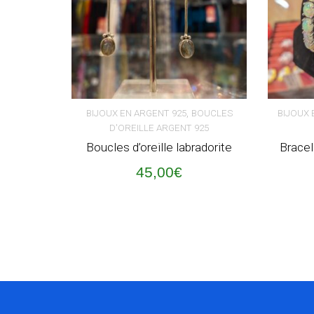
,
BIJOUX EN ARGENT 925
BOUCLES
BIJOUX 
D'OREILLE ARGENT 925
AJOUTER AU PANIER
AJOUT
Boucles d’oreille labradorite
Bracel
45,00
€