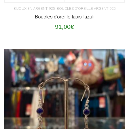
,
BIJOUX EN ARGENT 925
BOUCLES D'OREILLE ARGENT 925
Boucles d’oreille lapis-lazuli
91,00
€