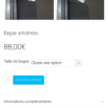
Bague antistress
88,00
€
Taille de bague
quantité
AJOUTER AU PANIER
de
Bague
antistress
Informations complémentaires