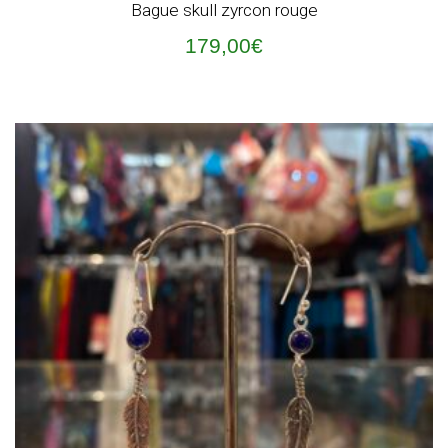
Bague skull zyrcon rouge
179,00
€