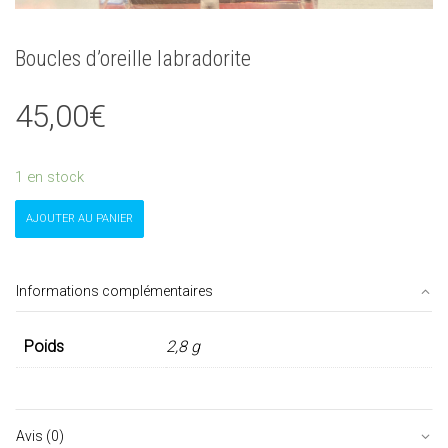
Boucles d’oreille labradorite
45,00
€
1 en stock
quantité
AJOUTER AU PANIER
de
Boucles
d'oreille
labradorite
Informations complémentaires
Poids
2,8 g
Avis (0)