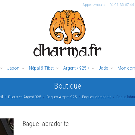
Appelez-nous au 04.91.33.67.44
Japon
Népal & Tibet
Argent « 925 »
Jade
Mon com
Boutique
il
Bijoux en Argent 925
Bagues Argent 925
Bagues labradorite
Bague labra
Bague labradorite