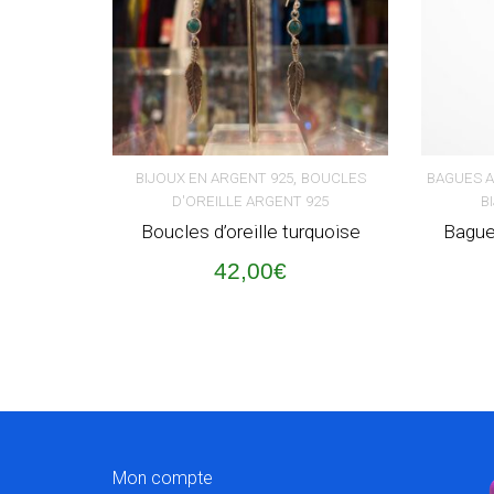
,
BIJOUX EN ARGENT 925
BOUCLES
BAGUES 
D'OREILLE ARGENT 925
B
AJOUTER AU PANIER
AJOUT
Boucles d’oreille turquoise
Bague 
42,00
€
Mon compte