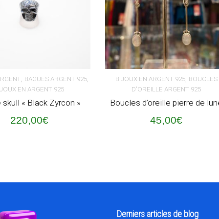
,
,
,
ARGENT
BAGUES ARGENT 925
BIJOUX EN ARGENT 925
BOUCLES
IJOUX EN ARGENT 925
D'OREILLE ARGENT 925
ER AU PANIER
AJOUTER AU PANIER
skull « Black Zyrcon »
Boucles d’oreille pierre de lu
220,00
€
45,00
€
Derniers articles de blog