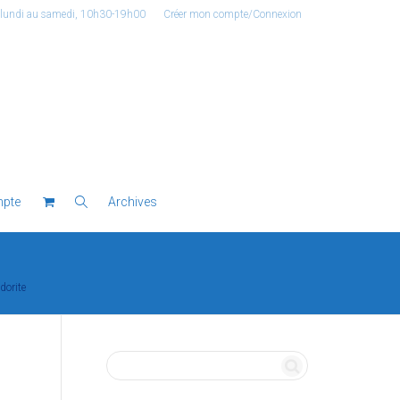
 lundi au samedi, 10h30-19h00
Créer mon compte/Connexion
pte
Archives
dorite