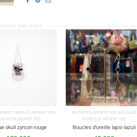
ODUITS SIMILAIRES
,
,
,
ARGENT
BAGUES ARGENT 925
BIJOUX EN ARGENT 925
BOUCLES
IJOUX EN ARGENT 925
D'OREILLE ARGENT 925
ER AU PANIER
AJOUTER AU PANIER
e skull zyrcon rouge
Boucles d’oreille lapis-lazuli