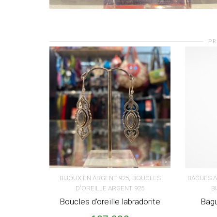
PR
,
BIJOUX EN ARGENT 925
BOUCLES
BAGUES 
D'OREILLE ARGENT 925
B
AJOUTER AU PANIER
AJOUT
Boucles d’oreille labradorite
Bagu