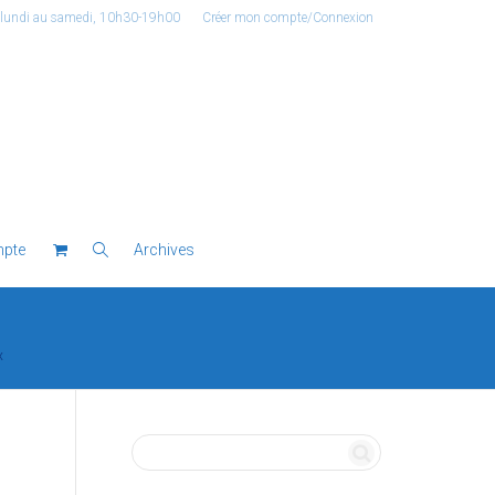
 lundi au samedi, 10h30-19h00
Créer mon compte/Connexion
pte
Archives
x