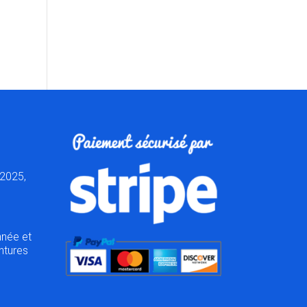
2025,
nnée et
ntures