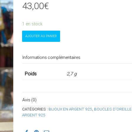
43,00
€
1 en stock
quantité
AJOUTER AU PANIER
de
Boucles
d'oreille
onyx
Informations complémentaires
Poids
2,7 g
Avis (0)
CATÉGORIES :
BIJOUX EN ARGENT 925
,
BOUCLES D'OREILLE
ARGENT 925