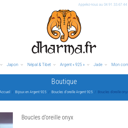
Appelez-nous au 04.91.33.67.44
Japon
Népal & Tibet
Argent « 925 »
Jade
Mon com
Boutique
Accueil
Bijoux en Argent 925
Boucles d'oreille Argent 925
Boucles d’oreille ony
Boucles d’oreille onyx