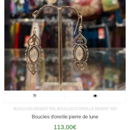
,
BIJOUX EN ARGENT 925
BOUCLES D'OREILLE ARGENT 925
Boucles d’oreille pierre de lune
113,00
€