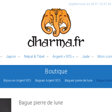
Appelez-nous au 04.91.33.67.44
Japon
Népal & Tibet
Argent « 925 »
Jade
Mon com
Boutique
Bijoux en Argent 925
Bagues Argent 925
Bagues pierre de lune
Bague pierre
Bague pierre de lune