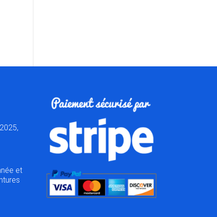
2025,
nnée et
ntures