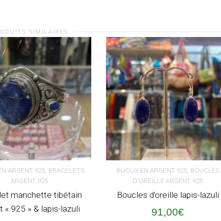
ODUITS SIMILAIRES
,
,
EN ARGENT 925
BRACELETS
BIJOUX EN ARGENT 925
BOUCLES
ARGENT 925
D'OREILLE ARGENT 925
ER AU PANIER
AJOUTER AU PANIER
let manchette tibétain
Boucles d’oreille lapis-lazuli
 « 925 » & lapis-lazuli
91,00
€