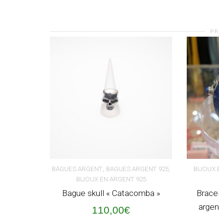
PR
,
,
BAGUES ARGENT
BAGUES ARGENT 925
BIJOUX 
BIJOUX EN ARGENT 925
AJOUTER AU PANIER
AJOUT
Bague skull « Catacomba »
Brace
argent
110,00
€