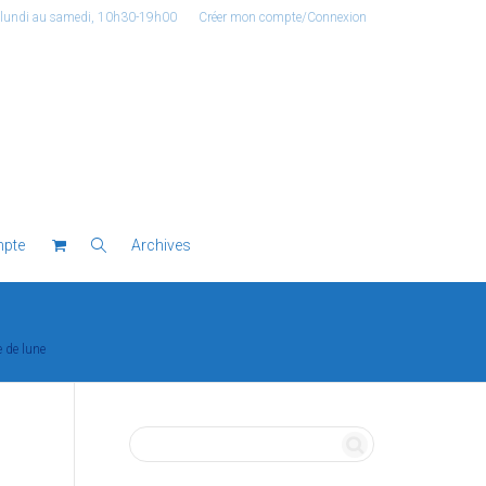
 lundi au samedi, 10h30-19h00
Créer mon compte/Connexion
pte
Archives
 de lune