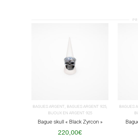
PR
,
,
BAGUES ARGENT
BAGUES ARGENT 925
BAGUES 
BIJOUX EN ARGENT 925
B
AJOUTER AU PANIER
AJOUT
Bague skull « Black Zyrcon »
Bague
220,00
€