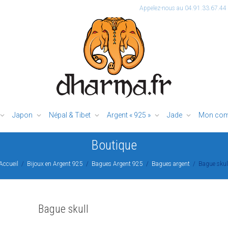
Appelez-nous au 04.91.33.67.44
Japon
Népal & Tibet
Argent « 925 »
Jade
Mon com
Boutique
Accueil
Bijoux en Argent 925
Bagues Argent 925
Bagues argent
Bague skul
Bague skull