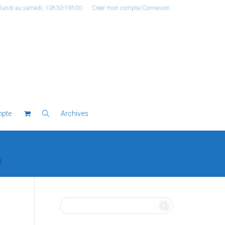
 lundi au samedi, 10h30-19h00
Créer mon compte/Connexion
pte
Archives
l