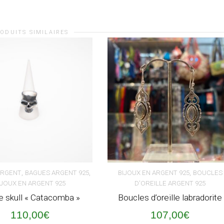
ODUITS SIMILAIRES
,
,
,
ARGENT
BAGUES ARGENT 925
BIJOUX EN ARGENT 925
BOUCLES
IJOUX EN ARGENT 925
D'OREILLE ARGENT 925
ER AU PANIER
AJOUTER AU PANIER
 skull « Catacomba »
Boucles d’oreille labradorite
110,00
€
107,00
€