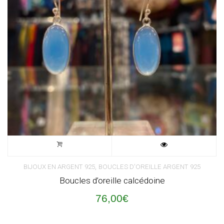
,
BIJOUX EN ARGENT 925
BOUCLES D'OREILLE ARGENT 925
Boucles d’oreille calcédoine
76,00
€