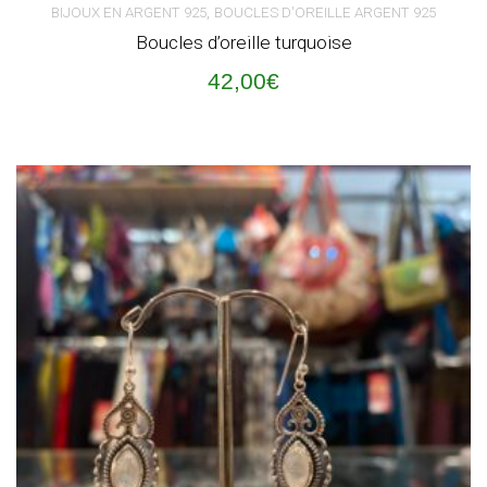
,
BIJOUX EN ARGENT 925
BOUCLES D'OREILLE ARGENT 925
Boucles d’oreille turquoise
42,00
€