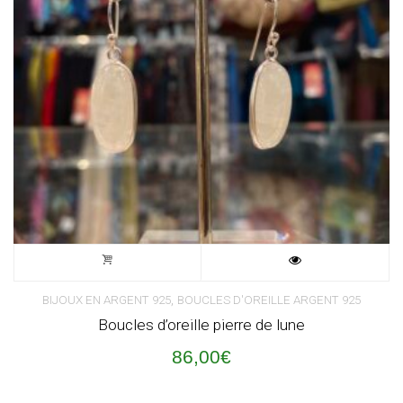
,
BIJOUX EN ARGENT 925
BOUCLES D'OREILLE ARGENT 925
Boucles d’oreille pierre de lune
86,00
€