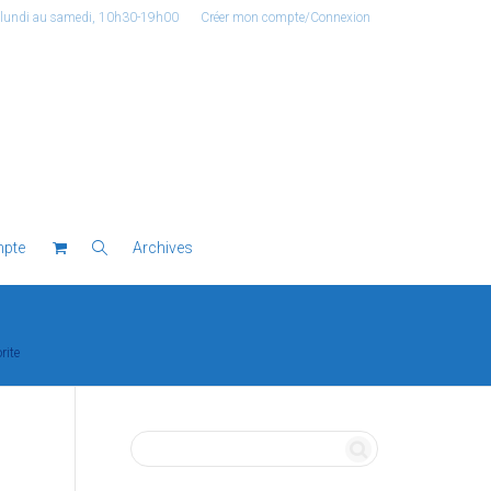
 lundi au samedi, 10h30-19h00
Créer mon compte/Connexion
pte
Archives
rite