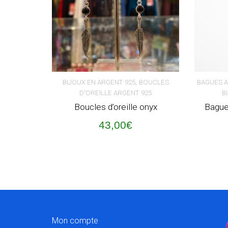
,
BIJOUX EN ARGENT 925
BOUCLES
BAGUES 
D'OREILLE ARGENT 925
B
AJOUTER AU PANIER
AJOUT
Boucles d’oreille onyx
Bague 
43,00
€
Mon compte