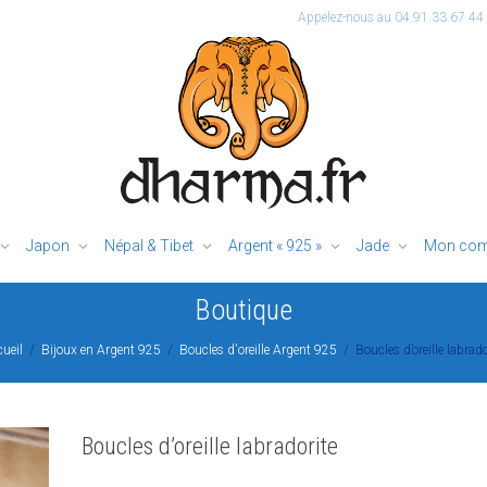
Appelez-nous au 04.91.33.67.44
Japon
Népal & Tibet
Argent « 925 »
Jade
Mon com
Boutique
ueil
Bijoux en Argent 925
Boucles d'oreille Argent 925
Boucles d’oreille labrado
Boucles d’oreille labradorite