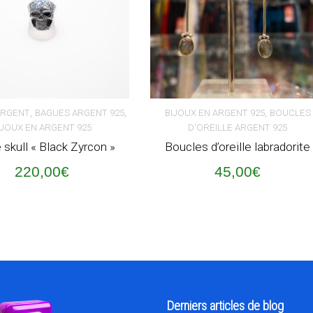
,
,
,
ARGENT
BAGUES ARGENT 925
BIJOUX EN ARGENT 925
BOUCLES
IJOUX EN ARGENT 925
D'OREILLE ARGENT 925
ER AU PANIER
AJOUTER AU PANIER
skull « Black Zyrcon »
Boucles d’oreille labradorite
220,00
€
45,00
€
Derniers articles de blog