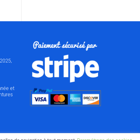
2025,
nnée et
ntures