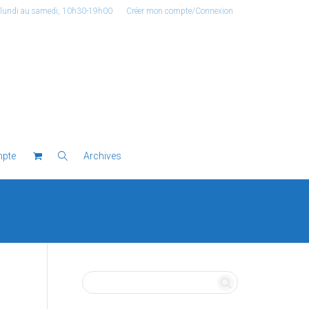
 lundi au samedi, 10h30-19h00
Créer mon compte/Connexion
pte
Archives