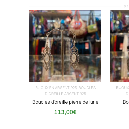
PR
,
BIJOUX EN ARGENT 925
BOUCLES
BIJOUX
D'OREILLE ARGENT 925
D
AJOUTER AU PANIER
AJOUT
Boucles d’oreille pierre de lune
Bo
113,00
€