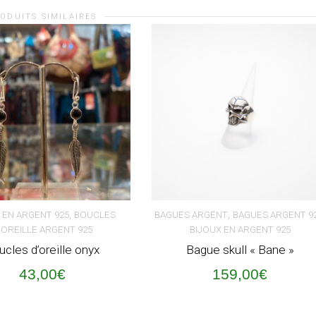
ODUITS SIMILAIRES
,
,
 EN ARGENT 925
BOUCLES
BAGUES ARGENT
BAGUES ARGENT 9
'OREILLE ARGENT 925
BIJOUX EN ARGENT 925
ER AU PANIER
AJOUTER AU PANIER
ucles d’oreille onyx
Bague skull « Bane »
43,00
€
159,00
€