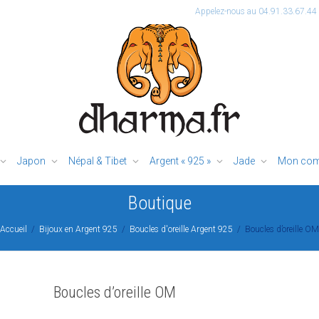
Appelez-nous au 04.91.33.67.44
Japon
Népal & Tibet
Argent « 925 »
Jade
Mon com
Boutique
Accueil
Bijoux en Argent 925
Boucles d'oreille Argent 925
Boucles d’oreille OM
Boucles d’oreille OM