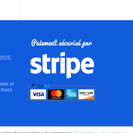
2025,
nnée et
ntures