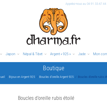
Appelez-nous au 04.91.33.67.44
Japon
Népal & Tibet
Argent « 925 »
Jade
Mon com
Boutique
ueil
Bijoux en Argent 925
Boucles d'oreille Argent 925
Boucles d’oreille rubis ét
Boucles d’oreille rubis étoilé