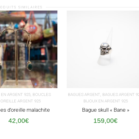
ODUITS SIMILAIRES
,
,
 EN ARGENT 925
BOUCLES
BAGUES ARGENT
BAGUES ARGENT 9
'OREILLE ARGENT 925
BIJOUX EN ARGENT 925
ER AU PANIER
AJOUTER AU PANIER
es d’oreille malachite
Bague skull « Bane »
42,00
€
159,00
€