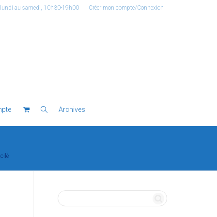
 lundi au samedi, 10h30-19h00
Créer mon compte/Connexion
pte
Archives
oilé