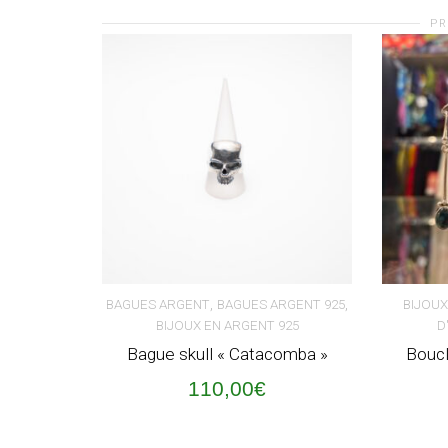
PR
,
,
BAGUES ARGENT
BAGUES ARGENT 925
BIJOUX
BIJOUX EN ARGENT 925
D
AJOUTER AU PANIER
AJOUT
Bague skull « Catacomba »
Boucl
110,00
€