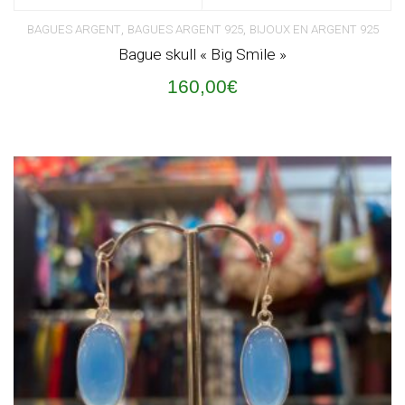
,
,
BAGUES ARGENT
BAGUES ARGENT 925
BIJOUX EN ARGENT 925
Bague skull « Big Smile »
160,00
€