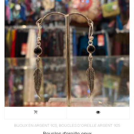
,
BIJOUX EN ARGENT 925
BOUCLES D'OREILLE ARGENT 925
Boucles d’oreille onyx