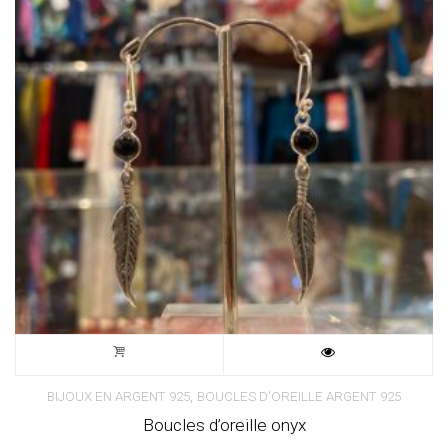
,
BIJOUX EN ARGENT 925
BOUCLES D'OREILLE ARGENT 925
Boucles d’oreille onyx