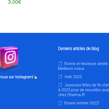
3,00
€
a
plusieurs
variations.
Les
options
Derniers articles de blog
peuvent
être
Bonne et heureuse année 
Meilleurs voeux
choisies
Inde 2023
nous sur Instagram!
sur
Joyeuses fêtes de fin d’a
à 2023 pour de nouvelles ave
la
chez Dharma.fr!
page
Bonne rentrée 2022!