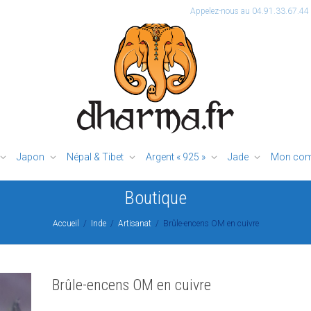
Appelez-nous au 04.91.33.67.44
Japon
Népal & Tibet
Argent « 925 »
Jade
Mon com
Boutique
Accueil
Inde
Artisanat
Brûle-encens OM en cuivre
Brûle-encens OM en cuivre