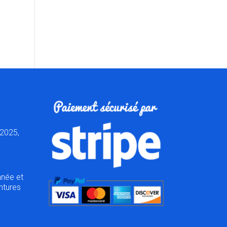
2025,
nnée et
ntures