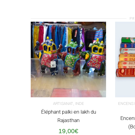
PR
,
ARTISANAT
INDE
ENCENS 
Éléphant palki en lakh du
AJOUTER AU PANIER
CHOIX
Encen
Rajasthan
(B
19,00
€