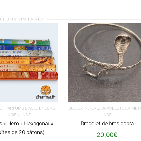
ODUITS SIMILAIRES
,
,
ET PARFUMS D'ASIE
ENCENS
BIJOUX INDIENS
BRACELETS EN MÉT
,
INDIEN
INDE
INDE
 DES OPTIONS
AJOUTER AU PANIER
Ce
s « Hem » Hexagonaux
Bracelet de bras cobra
oîtes de 20 bâtons)
produit
20,00
€