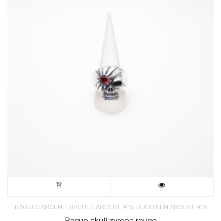
,
,
BAGUES ARGENT
BAGUES ARGENT 925
BIJOUX EN ARGENT 925
Bague skull zyrcon rouge