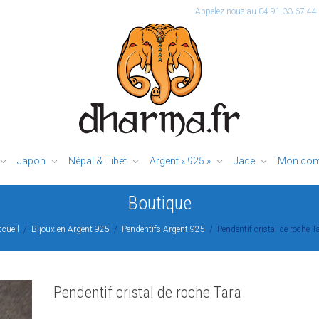
Appelez-nous au 04.91.33.67.44
Japon
Népal & Tibet
Argent « 925 »
Jade
Mon com
Boutique
cueil
Bijoux en Argent 925
Pendentifs Argent 925
Pendentif cristal de roche T
Pendentif cristal de roche Tara