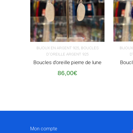
,
BIJOUX EN ARGENT 925
BOUCLES
BIJOUX
D'OREILLE ARGENT 925
D
AJOUTER AU PANIER
AJOUT
Boucles d’oreille pierre de lune
Boucle
86,00
€
Mon compte