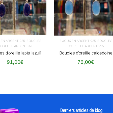
,
,
 EN ARGENT 925
BOUCLES
BIJOUX EN ARGENT 925
BOUCLES
'OREILLE ARGENT 925
D'OREILLE ARGENT 925
ER AU PANIER
AJOUTER AU PANIER
s d’oreille lapis-lazuli
Boucles d’oreille calcédoine
91,00
€
76,00
€
Derniers articles de blog