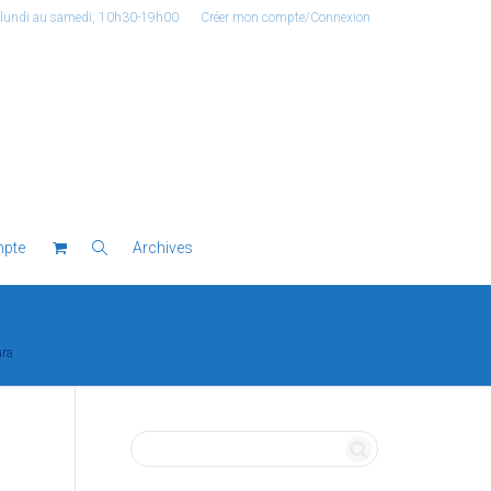
 lundi au samedi, 10h30-19h00
Créer mon compte/Connexion
pte
Archives
ara