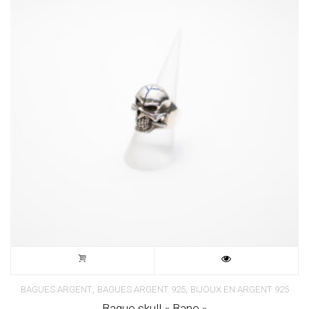
,
,
BAGUES ARGENT
BAGUES ARGENT 925
BIJOUX EN ARGENT 925
Bague skull « Bane »