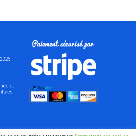
2025,
nnée et
ntures