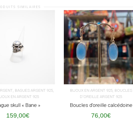
ODUITS SIMILAIRES
,
,
,
ARGENT
BAGUES ARGENT 925
BIJOUX EN ARGENT 925
BOUCLES
IJOUX EN ARGENT 925
D'OREILLE ARGENT 925
ER AU PANIER
AJOUTER AU PANIER
gue skull « Bane »
Boucles d’oreille calcédoine
159,00
€
76,00
€