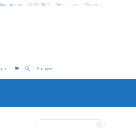
 lundi au samedi, 10h30-19h00
Créer mon compte/Connexion
pte
Archives