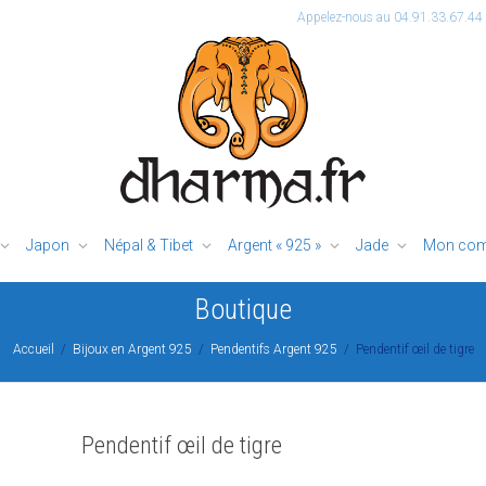
Appelez-nous au 04.91.33.67.44
Japon
Népal & Tibet
Argent « 925 »
Jade
Mon com
Boutique
Accueil
Bijoux en Argent 925
Pendentifs Argent 925
Pendentif œil de tigre
Pendentif œil de tigre