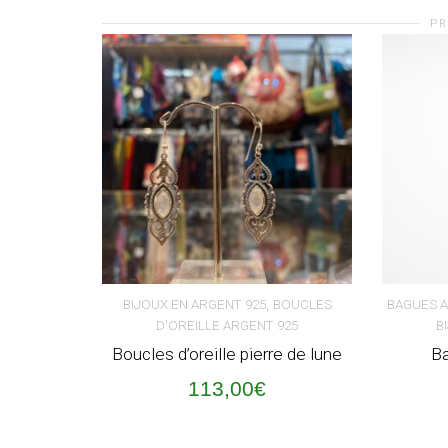
PR
,
BIJOUX EN ARGENT 925
BOUCLES
BAGUES 
D'OREILLE ARGENT 925
B
AJOUTER AU PANIER
AJOUT
Boucles d’oreille pierre de lune
Ba
113,00
€