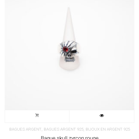
,
,
BAGUES ARGENT
BAGUES ARGENT 925
BIJOUX EN ARGENT 925
Bague skull zyrcon rouge