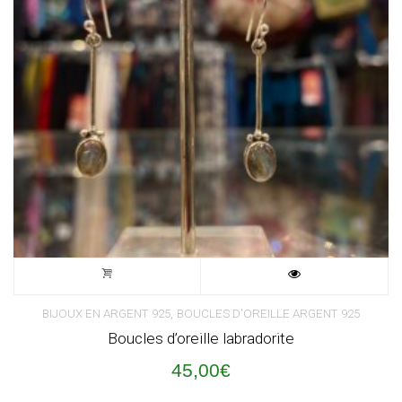
,
BIJOUX EN ARGENT 925
BOUCLES D'OREILLE ARGENT 925
Boucles d’oreille labradorite
45,00
€