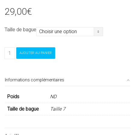
29,00
€
Taille de bague
quantité
AJOUTER AU PANIER
de
Bague
argent
Informations complémentaires
Poids
ND
Taille de bague
Taille 7