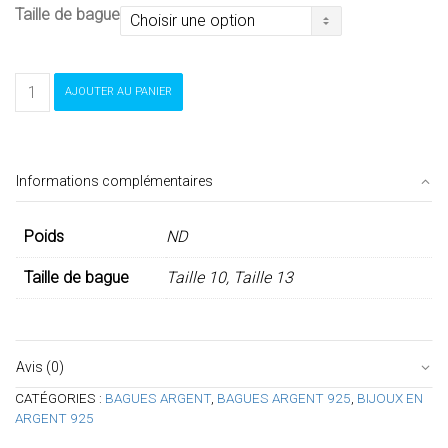
Taille de bague
quantité
AJOUTER AU PANIER
de
Bague
argent
Informations complémentaires
Poids
ND
Taille de bague
Taille 10, Taille 13
Avis (0)
CATÉGORIES :
BAGUES ARGENT
,
BAGUES ARGENT 925
,
BIJOUX EN
ARGENT 925